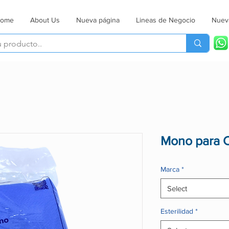
ome
About Us
Nueva página
Lineas de Negocio
Nuev
Mono para C
Marca
*
Select
Esterilidad
*