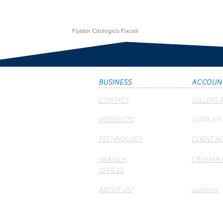
Fijador Citológico Fixcell
BUSINESS
ACCOUN
CONTACT
SELLERS 
PRODUCTS
SUPPLIER
TECHNOLOGY
CLIENT A
BRANCH
CRUMAR 
OFFICES
ABOUT US?
webmail