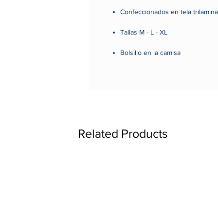
Confeccionados en tela trilamin
Tallas M - L - XL
Bolsillo en la camisa
Hipoalergénica.
Permeabilidad al aire.
Opacidad.
Related Products
Hidrofobicidad.
Antiestática.
Confortable.