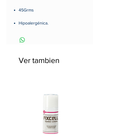
45Grms
Hipoalergénica.
Permeabilidad al aire.
Opacidad.
Ver tambien
Hidrofobicidad.
Antiestática.
Confortable.