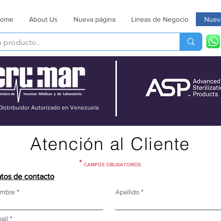
ome
About Us
Nueva página
Lineas de Negocio
Nuev
Distribuidor Autorizado en Venezuela
Atención al Cliente
*
CAMPOS OBLIGATORIOS
tos de contacto
mbre
Apellido
ail