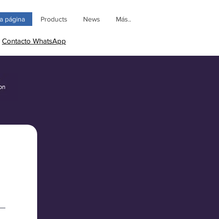
a página
Products
News
Más..
Contacto WhatsApp