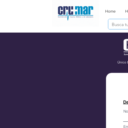
Home
H
Único 
Da
No
Em