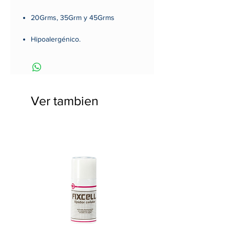
20Grms, 35Grm y 45Grms
Hipoalergénico.
Permeabilidad al aire.
Opacidad.
Ver tambien
Hidrofobicidad.
Antiestática.