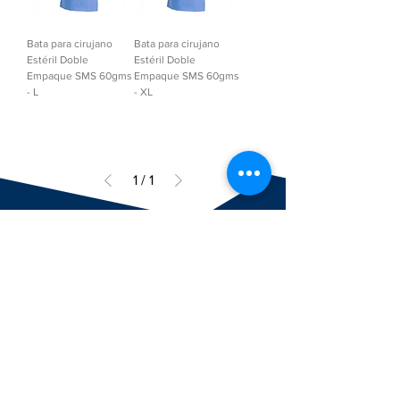
Bata para cirujano
Bata para cirujano
Estéril Doble
Estéril Doble
Empaque SMS 60gms
Empaque SMS 60gms
- L
- XL
1
/
1
BUSINESS
ACCOUNTS
SELLERS ACCESS
CONTACT
TECHNOLOG
SUPPLIER ACCESS
Y
ABOUT US?
CLIENT ACCESS