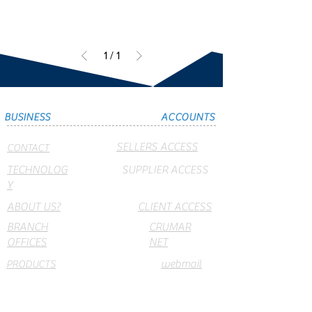
1
/
1
BUSINESS
ACCOUNTS
SELLERS ACCESS
CONTACT
TECHNOLOG
SUPPLIER ACCESS
Y
ABOUT US?
CLIENT ACCESS
BRANCH
CRUMAR
OFFICES
NET
webmail
PRODUCTS