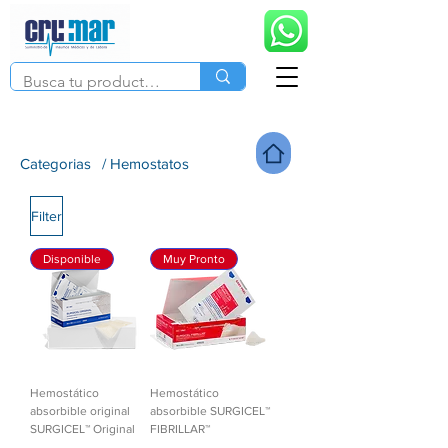
Categorias
/ Hemostatos
Filter
Disponible
Muy Pronto
Hemostático
Hemostático
absorbible original
absorbible SURGICEL™
SURGICEL™ Original
FIBRILLAR™