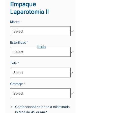
Empaque
Laparotomia II
Marca
*
Esterilidad
*
Inicio
Tela
*
Gramaje
*
Confeccionados en tela trilaminada
(S.M.S) de 45 grs/m2