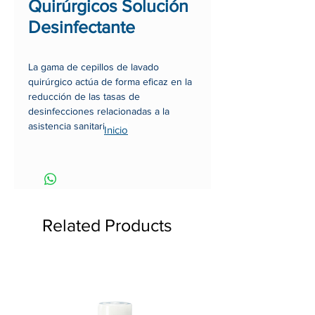
Quirúrgicos Solución
Desinfectante
La gama de cepillos de lavado
quirúrgico actúa de forma eficaz en la
reducción de las tasas de
desinfecciones relacionadas a la
asistencia sanitaria.
Inicio
Los cepillos ayudan a reducir de forma
significativa el numero de
microorganismos en antebrazos y
previamente a la cirugía a realizar o a
la atención al paciente.
Related Products
Acción efectiva y rápida con un
espectro de acción de 3 minutos
para la desinfección quirúrgica de
las manos sin riesgo a contraer
irritación.