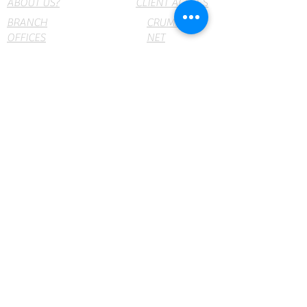
ABOUT US?
CLIENT ACCESS
BRANCH
CRUMAR
OFFICES
NET
webmail
PRODUCTS
Insumos y Equipos Médicos y de Laboratorio