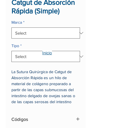
Catgut de Absorción
Rápida (Simple)
Marca
*
Tipo
*
Inicio
La Sutura Quirúrgica de Catgut de
Absorción Rápida es un hilo de
material de colágeno preparado a
partir de las capas submucosas del
intestino delgado de ovejas sanas o
de las capas serosas del intestino
delgado del ganado sano.1 Las suturas
quirúrgicas de catgut de absorción
Códigos
rápida están destinadas solamente a la
sutura dérmica (piel). Deben utilizarse