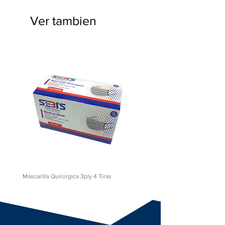
Libre de látex y de fibra de vidrio.
Ver tambien
Mascarilla Quirúrgica 3ply 4 Tiras
Mono para Cirujano M