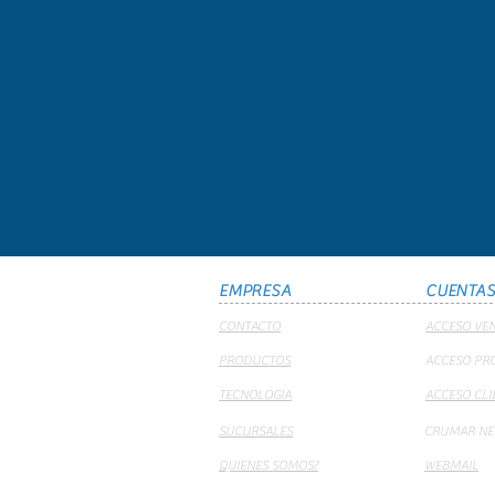
EMPRESA
CUENTA
CONTACTO
ACCESO VE
PRODUCTOS
ACCESO PR
TECNOLOGIA
ACCESO CLI
SUCURSALES
CRUMAR NE
QUIENES SOMOS?
WEBMAIL