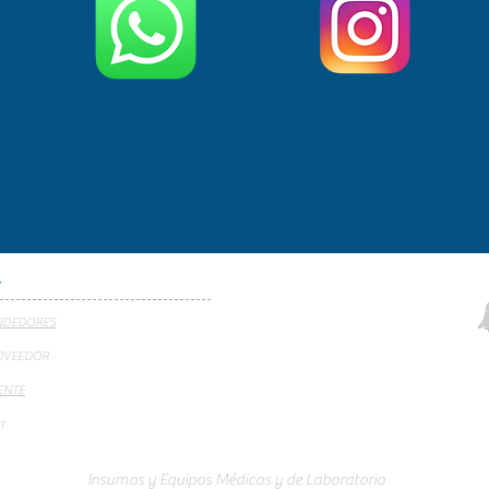
S
NDEDORES
OVEEDOR
ENTE
T
Insumos y Equipos Médicos y de Laboratorio