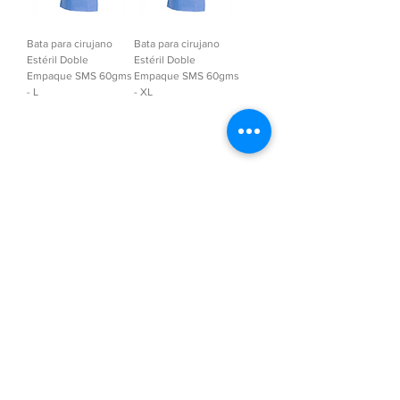
Bata para cirujano
Bata para cirujano
Estéril Doble
Estéril Doble
Empaque SMS 60gms
Empaque SMS 60gms
- L
- XL
1
/
1
EMPRESA
CUENTAS
CONTACTO
ACCESO VENDEDORES
TECNOLOGIA
ACCESO PROVEEDOR
QUIENES SOMOS?
ACCESO CLIENTE
SUCURSALES
CRUMAR NET
PRODUCTOS
WEBMAIL