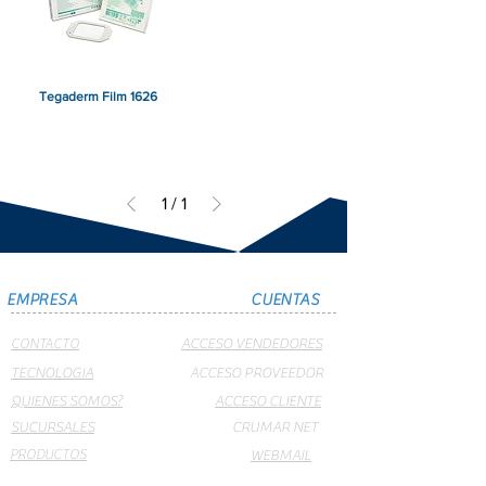
Tegaderm Film 1626
1
/
1
EMPRESA
CUENTAS
CONTACTO
ACCESO VENDEDORES
TECNOLOGIA
ACCESO PROVEEDOR
QUIENES SOMOS?
ACCESO CLIENTE
SUCURSALES
CRUMAR NET
PRODUCTOS
WEBMAIL