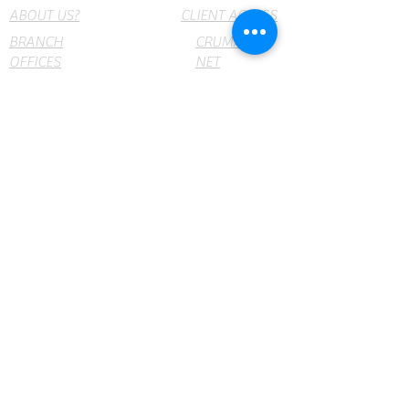
ABOUT US?
CLIENT ACCESS
BRANCH
CRUMAR
OFFICES
NET
webmail
PRODUCTS
Insumos y Equipos Médicos y de Laboratorio