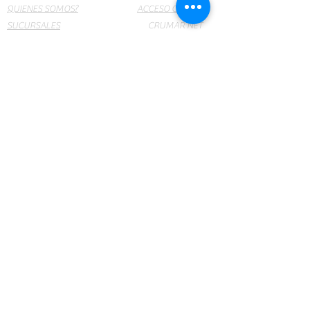
QUIENES SOMOS?
ACCESO CLIENTE
SUCURSALES
CRUMAR NET
PRODUCTOS
WEBMAIL
Insumos y Equipos Médicos y de Laboratorio