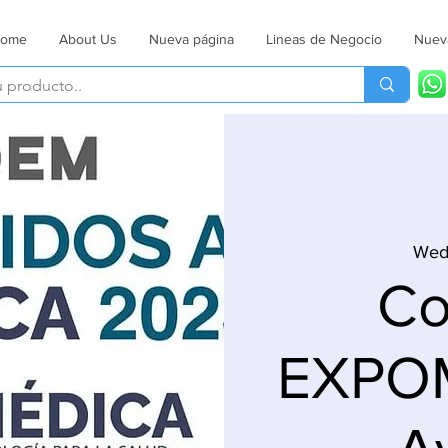
ome
About Us
Nueva página
Lineas de Negocio
Nuev
Wed
Co
EXPO