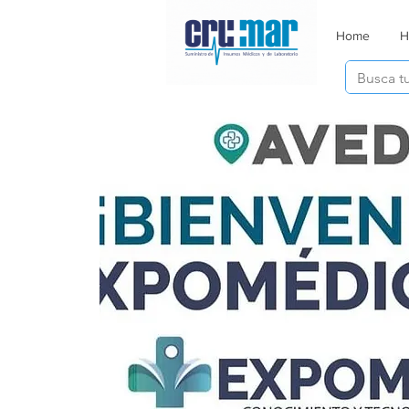
Home
H