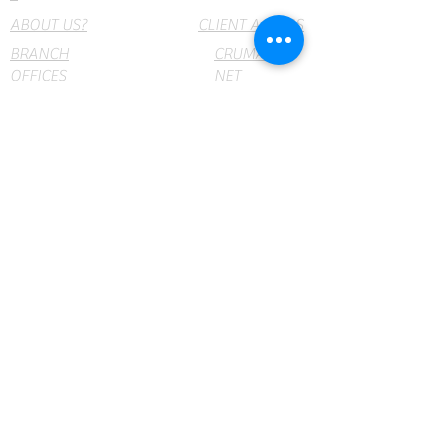
ABOUT US?
CLIENT ACCESS
BRANCH
CRUMAR
OFFICES
NET
webmail
PRODUCTS
Insumos y Equipos Médicos y de Laboratorio