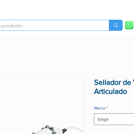
Nosotros
Productos
Lineas de Negocio
Sucur
Sellador d
Articulado
Marca
*
Elegir