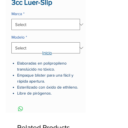
3cc Luer-Slip
Marca
*
Modelo
*
Inicio
Elaboradas en polipropileno
translúcido no tóxico.
Empaque blister para una fácil y
rápida apertura.
Esterilizado con óxido de ethileno.
Libre de pirógenos.
Aguja de rosca (tipo Luer Lock).
Barril y émbolo inerte a todos los
medicamentos conocidos.
Zona del barril cristalina para una
mejor visón del medicamento.
Related Products