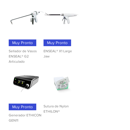
Muy Pronto
Muy Pronto
Sellador de Vasos
ENSEAL® X1 Large
ENSEAL® G2
Jaw
Articulado
Sutura de Nylon
Muy Pronto
ETHILON®
Generador ETHICON
GEN11