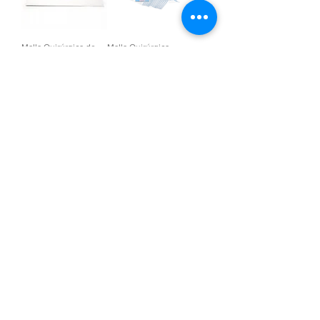
Malla Quirúrgica de
Malla Quirúrgica
Polipropileno
Parcialmente
PROLENE®
Absorbible
ULTRAPRO®
1
/
2
EMPRESA
CUENTAS
CONTACTO
ACCESO VENDEDORES
TECNOLOGIA
ACCESO PROVEEDOR
QUIENES SOMOS?
ACCESO CLIENTE
SUCURSALES
CRUMAR NET
PRODUCTOS
WEBMAIL