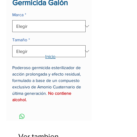
Germicida Galón
Marca
*
Tamaño
*
Inicio
Poderoso germicida esterilizador de
acción prolongada y efecto residual,
formulado a base de un compuesto
exclusivo de Amonio Cuaternario de
última generación.
No contiene
alcohol.
Ventajas:
Efecto germicida residual
Baja irritabilidad (No contiene
alcohol)
Ver tambien