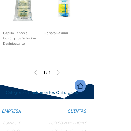
Cepillo Esponja
Kit para Rasurar
Quirúrgicos Solución
Desinfectante
1
/
1
Categorias
/ Instrumentos Quirúrgicos
EMPRESA
CUENTAS
CONTACTO
ACCESO VENDEDORES